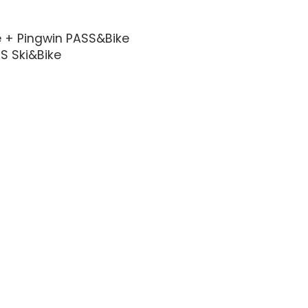
e + Pingwin PASS&Bike
SS Ski&Bike