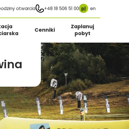
odziny otwarcia
+48 18 506 51 00
pl
en
tacja
Zaplanuj
Cenniki
ciarska
pobyt
wina