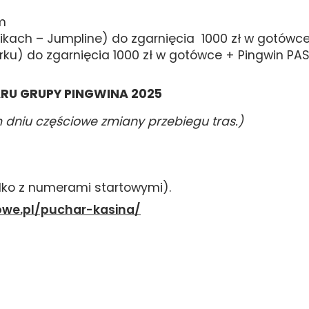
om
olikach – Jumpline) do zgarnięcia 1000 zł w gotówc
 Parku) do zgarnięcia 1000 zł w gotówce + Pingwin PA
HARU GRUPY PINGWINA 2025
m dniu częściowe zmiany przebiegu tras.)
ylko z numerami startowymi).
owe.pl/puchar-kasina/