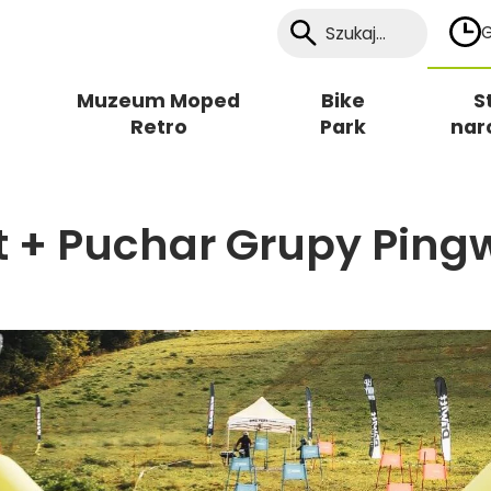
G
Muzeum Moped
Bike
S
Retro
Park
nar
t + Puchar Grupy Ping