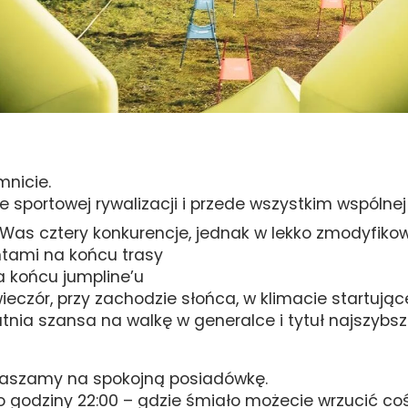
mnicie.
e sportowej rywalizacji i przede wszystkim wspólne
 Was cztery konkurencje, jednak w lekko zmodyfikow
ntami na końcu trasy
a końcu jumpline’u
wieczór, przy zachodzie słońca, w klimacie startują
tnia szansa na walkę w generalce i tytuł najszybsz
praszamy na spokojną posiadówkę.
godziny 22:00 – gdzie śmiało możecie wrzucić coś 