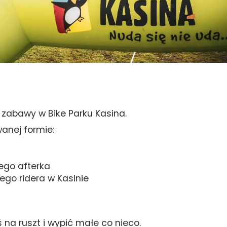
j zabawy w Bike Parku Kasina.
anej formie:
cego afterka
ego ridera w Kasinie
na ruszt i wypić małe co nieco.