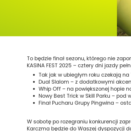
To będzie finał sezonu, którego nie zapo
KASINA FEST 2025 – cztery dni jazdy pełn
Tak jak w ubiegłym roku czekają na
Dual Slalom – z dodatkowymi akce
Whip Off – na powiększonej hopie n
Nowy Best Trick w Skill Parku – pod 
Finał Pucharu Grupy Pingwina – osta
W sobotę po rozegraniu konkurencji za
Karczma będzie do Waszej dyspozycji do 