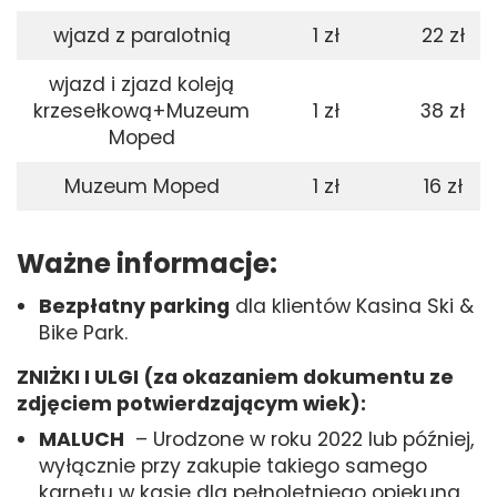
wjazd z paralotnią
1 zł
22 zł
wjazd i zjazd koleją
krzesełkową+Muzeum
1 zł
38 zł
Moped
Muzeum Moped
1 zł
16 zł
Ważne informacje:
Bezpłatny parking
dla klientów Kasina Ski &
Bike Park.
ZNIŻKI I ULGI (za okazaniem dokumentu ze
zdjęciem potwierdzającym wiek):
MALUCH
– Urodzone w roku 2022 lub później,
wyłącznie przy zakupie takiego samego
karnetu w kasie dla pełnoletniego opiekuna.