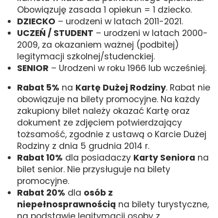
Obowiązuję zasada 1 opiekun = 1 dziecko.
DZIECKO
– urodzeni w latach 2011-2021.
UCZEŃ / STUDENT
– urodzeni w latach 2000-
2009, za okazaniem ważnej (podbitej)
legitymacji szkolnej/studenckiej.
SENIOR
– Urodzeni w roku 1966 lub wcześniej.
Rabat 5%
na
Kartę Dużej Rodziny
. Rabat nie
obowiązuje na bilety promocyjne. Na każdy
zakupiony bilet należy okazać Kartę oraz
dokument ze zdjęciem potwierdzający
tożsamość, zgodnie z ustawą o Karcie Dużej
Rodziny z dnia 5 grudnia 2014 r.
Rabat 10%
dla posiadaczy
Karty Seniora
na
bilet senior. Nie przysługuje na bilety
promocyjne.
Rabat 20%
dla
osób z
niepełnosprawnością
na bilety turystyczne,
na podstawie legitymacji osoby z