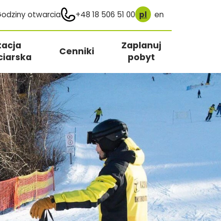
odziny otwarcia
+48 18 506 51 00
pl
en
tacja
Zaplanuj
Cenniki
ciarska
pobyt