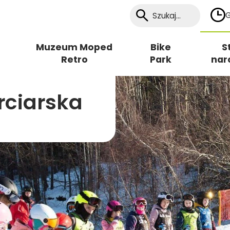
G
Muzeum Moped
Bike
S
Retro
Park
nar
rciarska