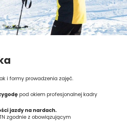
ka
k i formy prowadzenia zajęć.
rzygodę
pod okiem profesjonalnej kadry
ości jazdy na nardach.
ITN zgodnie z obowiązującym