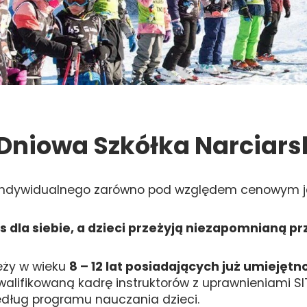
 Dniowa Szkółka Narciars
a indywidualnego zarówno pod względem cenowym ja
s dla siebie, a dzieci przeżyją niezapomnianą p
ieży w wieku
8 – 12 lat posiadających już umiejętn
walifikowaną kadrę instruktorów z uprawnieniami S
dług programu nauczania dzieci.