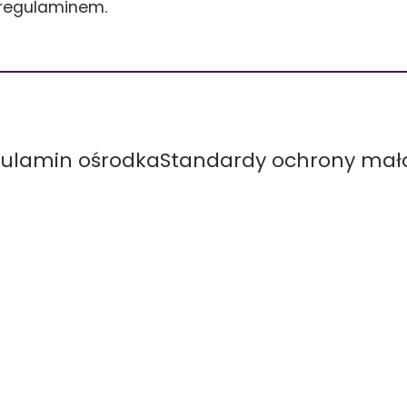
 regulaminem.
ulamin ośrodka
Standardy ochrony mało