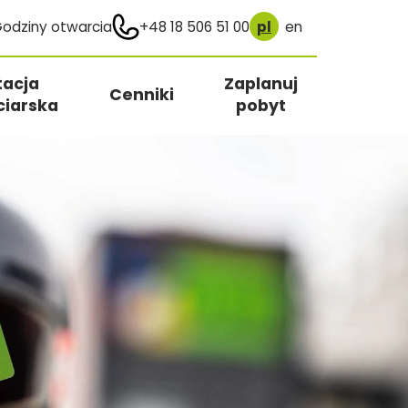
odziny otwarcia
+48 18 506 51 00
pl
en
tacja
Zaplanuj
Cenniki
ciarska
pobyt