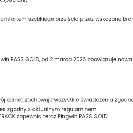
K (365 dni)
z komfortem szybkiego przejścia przez wskazane bra
gwin PASS GOLD, od 2 marca 2026 obowiązuje nowa 
wój karnet zachowuje wszystkie świadczenia zgodne
res zgodny z aktualnym regulaminem.
 TRACK zapewnia teraz Pingwin PASS GOLD.