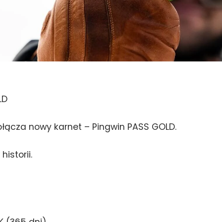
LD
ołącza nowy karnet – Pingwin PASS GOLD.
istorii.