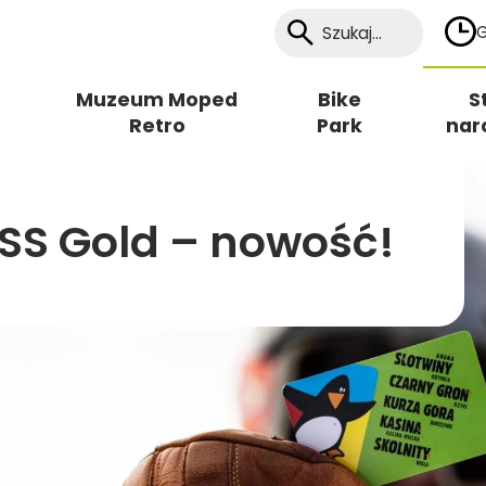
G
Muzeum Moped
Bike
S
Retro
Park
nar
SS Gold – nowość!